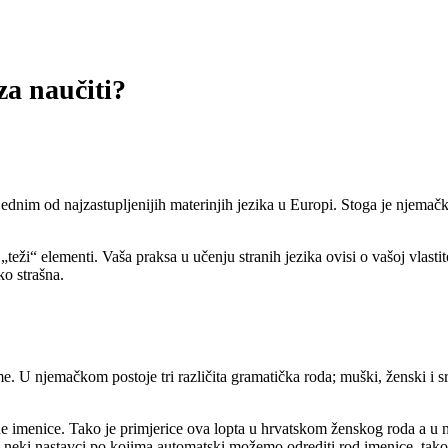
za naučiti?
 jednim od najzastupljenijih materinjih jezika u Europi. Stoga je njemačk
eži“ elementi. Vaša praksa u učenju stranih jezika ovisi o vašoj vlastito
ko strašna.
e. U njemačkom postoje tri različita gramatička roda; muški, ženski i sr
e imenice. Tako je primjerice ova lopta u hrvatskom ženskog roda a u 
eki nastavci po kojima automatski možemo odrediti rod imenice, tako su