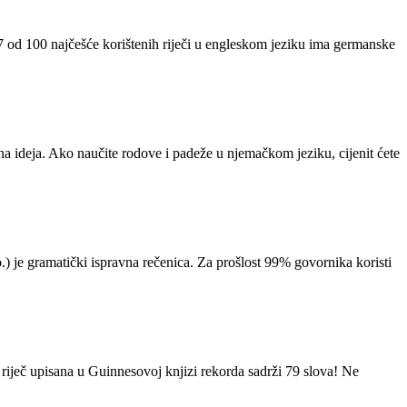
 97 od 100 najčešće korištenih riječi u engleskom jeziku ima germanske
na ideja. Ako naučite rodove i padeže u njemačkom jeziku, cijenit ćete
 je gramatički ispravna rečenica. Za prošlost 99% govornika koristi
a riječ upisana u Guinnesovoj knjizi rekorda sadrži 79 slova! Ne