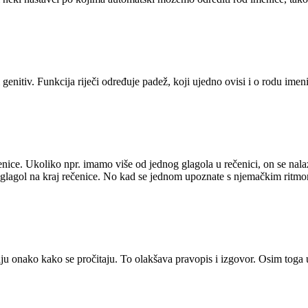
 genitiv. Funkcija riječi određuje padež, koji ujedno ovisi i o rodu ime
ice. Ukoliko npr. imamo više od jednog glagola u rečenici, on se nalazi 
“ glagol na kraj rečenice. No kad se jednom upoznate s njemačkim ritmom 
aju onako kako se pročitaju. To olakšava pravopis i izgovor. Osim toga