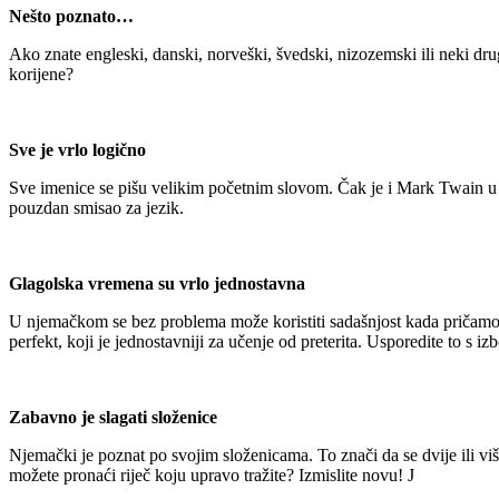
Nešto poznato…
Ako znate engleski, danski, norveški, švedski, nizozemski ili neki dr
korijene?
Sve je vrlo logično
Sve imenice se pišu velikim početnim slovom. Čak je i Mark Twain 
pouzdan smisao za jezik.
Glagolska vremena su vrlo jednostavna
U njemačkom se bez problema može koristiti sadašnjost kada pričamo 
perfekt, koji je jednostavniji za učenje od preterita. Usporedite to s
Zabavno je slagati složenice
Njemački je poznat po svojim složenicama. To znači da se dvije ili viš
možete pronaći riječ koju upravo tražite? Izmislite novu! J