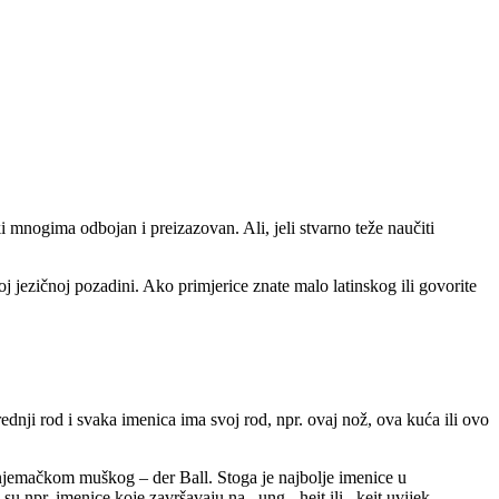
i mnogima odbojan i preizazovan. Ali, jeli stvarno teže naučiti
j jezičnoj pozadini. Ako primjerice znate malo latinskog ili govorite
ednji rod i svaka imenica ima svoj rod, npr. ovaj nož, ova kuća ili ovo
njemačkom muškog – der Ball. Stoga je najbolje imenice u
 npr. imenice koje završavaju na –ung, -heit ili –keit uvijek