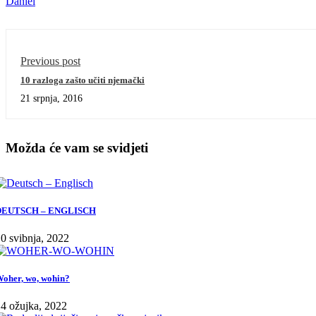
Daniel
Previous post
10 razloga zašto učiti njemački
21 srpnja, 2016
Možda će vam se svidjeti
DEUTSCH – ENGLISCH
0 svibnja, 2022
oher, wo, wohin?
4 ožujka, 2022