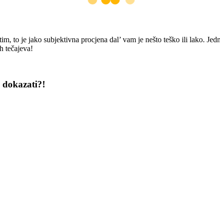
 to je jako subjektivna procjena dal’ vam je nešto teško ili lako. Jedn
h tečajeva!
o dokazati?!