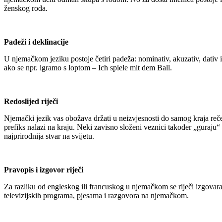
ženskog roda.
Padeži i deklinacije
U njemačkom jeziku postoje četiri padeža: nominativ, akuzativ, dativ i
ako se npr. igramo s loptom – Ich spiele mit dem Ball.
Redoslijed riječi
Njemački jezik vas obožava držati u neizvjesnosti do samog kraja rečen
prefiks nalazi na kraju. Neki zavisno složeni veznici također „guraju
najprirodnija stvar na svijetu.
Pravopis i izgovor riječi
Za razliku od engleskog ili francuskog u njemačkom se riječi izgovar
televizijskih programa, pjesama i razgovora na njemačkom.