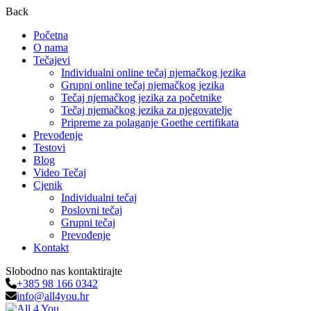
Back
Početna
O nama
Tečajevi
Individualni online tečaj njemačkog jezika
Grupni online tečaj njemačkog jezika
Tečaj njemačkog jezika za početnike
Tečaj njemačkog jezika za njegovatelje
Pripreme za polaganje Goethe certifikata
Prevođenje
Testovi
Blog
Video Tečaj
Cjenik
Individualni tečaj
Poslovni tečaj
Grupni tečaj
Prevođenje
Kontakt
Slobodno nas kontaktirajte
+385 98 166 0342
info@all4you.hr