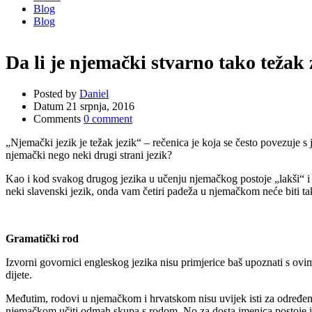
Blog
Blog
Da li je njemački stvarno tako težak 
Posted by
Daniel
Datum
21 srpnja, 2016
Comments
0 comment
„Njemački jezik je težak jezik“ – rečenica je koja se često povezuje s
njemački nego neki drugi strani jezik?
Kao i kod svakog drugog jezika u učenju njemačkog postoje „lakši“ i „t
neki slavenski jezik, onda vam četiri padeža u njemačkom neće biti ta
Gramatički rod
Izvorni govornici engleskog jezika nisu primjerice baš upoznati s ovim
dijete.
Međutim, rodovi u njemačkom i hrvatskom nisu uvijek isti za određen
njemačkom učiti odmah skupa s rodom. No za dosta imenica postoje i n