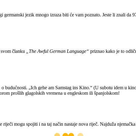
ugi germanski jezik mnogo izraza biti će vam poznato. Jeste li znali da
u svom članku
„The Awful German Language“
priznao kako je to odlič
o budućnosti. „Ich gehe am Samstag ins Kino.“ (U subotu idem u kino.)
 izborom prošlih glagolskih vremena u engleskom ili španjolskom!
e riječi mogu spojiti i na taj način nastaje nova riječ. Najduža njemačk