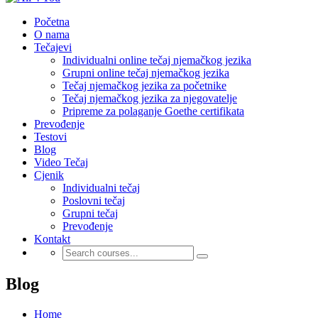
Početna
O nama
Tečajevi
Individualni online tečaj njemačkog jezika
Grupni online tečaj njemačkog jezika
Tečaj njemačkog jezika za početnike
Tečaj njemačkog jezika za njegovatelje
Pripreme za polaganje Goethe certifikata
Prevođenje
Testovi
Blog
Video Tečaj
Cjenik
Individualni tečaj
Poslovni tečaj
Grupni tečaj
Prevođenje
Kontakt
Blog
Home