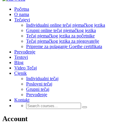
Početna
O nama
Tečajevi
Individualni online tečaj njemačkog jezika
Grupni online tečaj njemačkog jezika
Tečaj njemačkog jezika za početnike
Tečaj njemačkog jezika za njegovatelje
Pripreme za polaganje Goethe certifikata
Prevođenje
Testovi
Blog
Video Tečaj
Cjenik
Individualni tečaj
Poslovni tečaj
Grupni tečaj
Prevođenje
Kontakt
Account