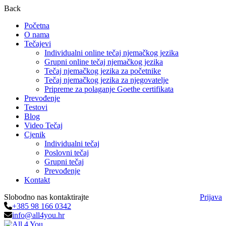
Back
Početna
O nama
Tečajevi
Individualni online tečaj njemačkog jezika
Grupni online tečaj njemačkog jezika
Tečaj njemačkog jezika za početnike
Tečaj njemačkog jezika za njegovatelje
Pripreme za polaganje Goethe certifikata
Prevođenje
Testovi
Blog
Video Tečaj
Cjenik
Individualni tečaj
Poslovni tečaj
Grupni tečaj
Prevođenje
Kontakt
Slobodno nas kontaktirajte
Prijava
+385 98 166 0342
info@all4you.hr