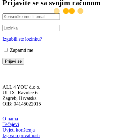
Prijavite se sa svojim računom
Izgubili ste lozinku?
Zapamti me
ALL 4 YOU d.o.o.
Ul. IX. Ravnice 6
Zagreb, Hrvatska
OIB: 04145022015
O nama
Tečajevi
Uvjeti korištenja
Izjava o privatnosti