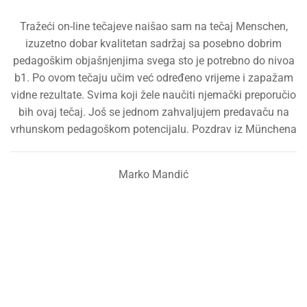
Tražeći on-line tečajeve naišao sam na tečaj Menschen,
izuzetno dobar kvalitetan sadržaj sa posebno dobrim
pedagoškim objašnjenjima svega sto je potrebno do nivoa
b1. Po ovom tečaju učim već određeno vrijeme i zapažam
vidne rezultate. Svima koji žele naučiti njemački preporučio
bih ovaj tečaj. Još se jednom zahvaljujem predavaču na
vrhunskom pedagoškom potencijalu. Pozdrav iz Münchena
Marko Mandić