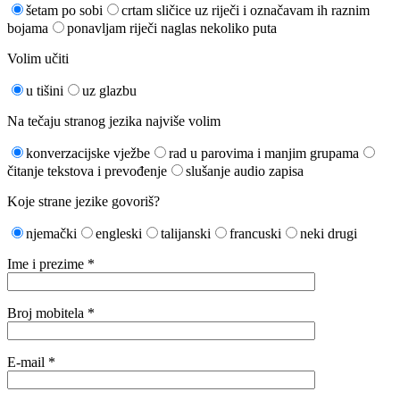
šetam po sobi
crtam sličice uz riječi i označavam ih raznim
bojama
ponavljam riječi naglas nekoliko puta
Volim učiti
u tišini
uz glazbu
Na tečaju stranog jezika najviše volim
konverzacijske vježbe
rad u parovima i manjim grupama
čitanje tekstova i prevođenje
slušanje audio zapisa
Koje strane jezike govoriš?
njemački
engleski
talijanski
francuski
neki drugi
Ime i prezime *
Broj mobitela *
E-mail *