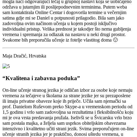
mogla naći odgovarajući tečaj u grupnoj nastavi koja se uobičajeno
održava u jutarnjim ili poslijepodnevnim terminima. Putem weba
sam kontaktirala Online Centar i dogovorila termine u večernjim
satima gdje mi se Daniel u potpunosti prilagodio. Bila sam jako
zadovoljna ovim načinom učenja u kojem postoji isključivo
individualni pristup. Velika prednost je takodjer što nema gubljenja
vremena i spremanja za odlazak na nastavu u neki drugi prostor.
Svakome bih preporučila učenje iz fotelje vlastitog doma 🙂
Maja Dračić, Hrvatska
“Kvalitena i zabavna poduka”
On-line učenje stranog jezika je odličan izbor za osobe koje nemaju
vremena za tečajeve u školama za strane jezike jer su prezaposlene
ili imaju privatne obaveze koje ih priječe. Učila sam njemački sa
prof. Danielom Ruševom preko Skype-a u vremenskom periodu od
1,5 godinu i vrlo sam zadovoljna sa rezultatima i fleksibilnošću koju
mi je ova vrsta predavanja pružala. Iselivši se u Švicarsku vrlo brzo
sam postala majka, a željela sam usprkos obiteljskim obavezama
intenzivno i kvalitetno učiti strani jezik. Svima preporučujem on-line
učenje stranih jezika jer je praktično, donosi uštedu vremena, u