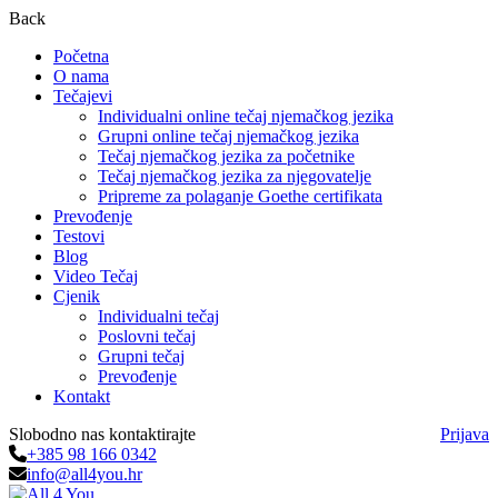
Back
Početna
O nama
Tečajevi
Individualni online tečaj njemačkog jezika
Grupni online tečaj njemačkog jezika
Tečaj njemačkog jezika za početnike
Tečaj njemačkog jezika za njegovatelje
Pripreme za polaganje Goethe certifikata
Prevođenje
Testovi
Blog
Video Tečaj
Cjenik
Individualni tečaj
Poslovni tečaj
Grupni tečaj
Prevođenje
Kontakt
Slobodno nas kontaktirajte
Prijava
+385 98 166 0342
info@all4you.hr