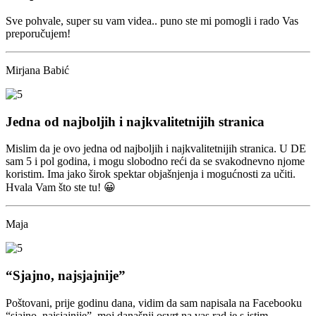
Sve pohvale, super su vam videa.. puno ste mi pomogli i rado Vas
preporučujem!
Mirjana Babić
Jedna od najboljih i najkvalitetnijih stranica
Mislim da je ovo jedna od najboljih i najkvalitetnijih stranica. U DE
sam 5 i pol godina, i mogu slobodno reći da se svakodnevno njome
koristim. Ima jako širok spektar objašnjenja i mogućnosti za učiti.
Hvala Vam što ste tu! 😀
Maja
“Sjajno, najsjajnije”
Poštovani, prije godinu dana, vidim da sam napisala na Facebooku
“sjajno, najsjajnije”, moj današnji osvrt na vas rad je s istim