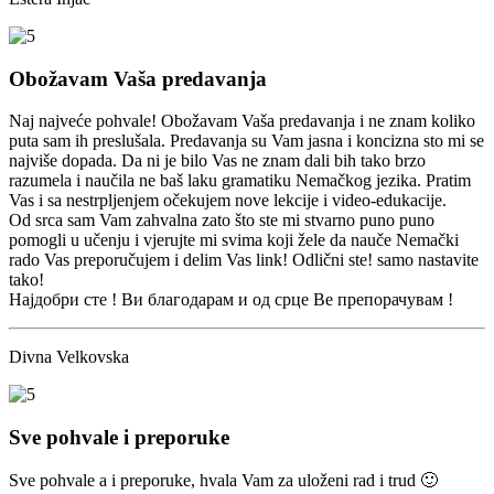
Obožavam Vaša predavanja
Naj najveće pohvale! Obožavam Vaša predavanja i ne znam koliko
puta sam ih preslušala. Predavanja su Vam jasna i koncizna sto mi se
najviše dopada. Da ni je bilo Vas ne znam dali bih tako brzo
razumela i naučila ne baš laku gramatiku Nemačkog jezika. Pratim
Vas i sa nestrpljenjem očekujem nove lekcije i videо-edukacije.
Od srca sam Vam zahvalna zato što ste mi stvarno puno puno
pomogli u učenju i vjerujte mi svima koji žele da nauče Nemački
rado Vas preporučujem i delim Vas link! Odlični ste! samo nastavite
tako!
Најдобри сте ! Ви благодарам и од срце Ве препорачувам !
Divna Velkovska
Sve pohvale i preporuke
Sve pohvale a i preporuke, hvala Vam za uloženi rad i trud 🙂