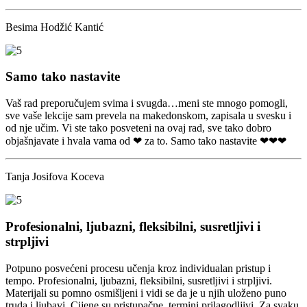
Besima Hodžić Kantić
Samo tako nastavite
Vaš rad preporučujem svima i svugda…meni ste mnogo pomogli,
sve vaše lekcije sam prevela na makedonskom, zapisala u svesku i
od nje učim. Vi ste tako posveteni na ovaj rad, sve tako dobro
objašnjavate i hvala vama od ❤ za to. Samo tako nastavite ❤❤❤
Tanja Josifova Koceva
Profesionalni, ljubazni, fleksibilni, susretljivi i
strpljivi
Potpuno posvećeni procesu učenja kroz individualan pristup i
tempo. Profesionalni, ljubazni, fleksibilni, susretljivi i strpljivi.
Materijali su pomno osmišljeni i vidi se da je u njih uloženo puno
truda i ljubavi. Cijene su pristupačne, termini prilagodljivi. Za svaku