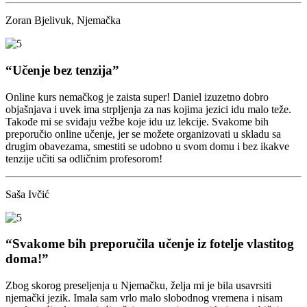
Zoran Bjelivuk, Njemačka
“Učenje bez tenzija”
Online kurs nemačkog je zaista super! Daniel izuzetno dobro
objašnjava i uvek ima strpljenja za nas kojima jezici idu malo teže.
Takođe mi se sviđaju vežbe koje idu uz lekcije. Svakome bih
preporučio online učenje, jer se možete organizovati u skladu sa
drugim obavezama, smestiti se udobno u svom domu i bez ikakve
tenzije učiti sa odličnim profesorom!
Saša Ivčić
“Svakome bih preporučila učenje iz fotelje vlastitog
doma!”
Zbog skorog preseljenja u Njemačku, želja mi je bila usavrsiti
njemački jezik. Imala sam vrlo malo slobodnog vremena i nisam