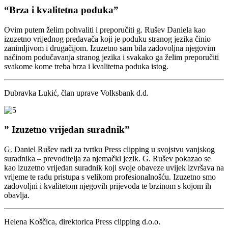
“Brza i kvalitetna poduka”
Ovim putem želim pohvaliti i preporučiti g. Rušev Daniela kao
izuzetno vrijednog predavača koji je poduku stranog jezika činio
zanimljivom i drugačijom. Izuzetno sam bila zadovoljna njegovim
načinom podučavanja stranog jezika i svakako ga želim preporučiti
svakome kome treba brza i kvalitetna poduka istog.
Dubravka Lukić, član uprave Volksbank d.d.
” Izuzetno vrijedan suradnik”
G. Daniel Rušev radi za tvrtku Press clipping u svojstvu vanjskog
suradnika – prevoditelja za njemački jezik. G. Rušev pokazao se
kao izuzetno vrijedan suradnik koji svoje obaveze uvijek izvršava na
vrijeme te radu pristupa s velikom profesionalnošću. Izuzetno smo
zadovoljni i kvalitetom njegovih prijevoda te brzinom s kojom ih
obavlja.
Helena Koščica, direktorica Press clipping d.o.o.