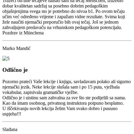
Tražeći on-line tečajeve naišao sam na tečaj Menschen, izuzetno
dobar kvalitetan sadržaj sa posebno dobrim pedagoškim
objašnjenjima svega sto je potrebno do nivoa b1. Po ovom tečaju
učim već određeno vrijeme i zapažam vidne rezultate. Svima koji
žele naučiti njemački preporučio bih ovaj tečaj. Još se jednom
zahvaljujem predavaču na vrhunskom pedagoškom potencijalu.
Pozdrav iz Münchena
Marko Mandić
Odlično je
Pozorno prateći Vaše lekcije i knjigu, savladavam polako ali sigurno
njemački jezik. Neke lekcije slušala sam i po 15 puta, vježbala
vokabular, zapisivala gramatičke vježbe.
Odlično je i uistinu sam zahvalna za sve što ste podijelili sa nama.
Kao da imam osobnog, privatnog instruktora potpuno besplatno.
U iščekivanju novih lekcija želim Vam svako dobro i puuuno
uspjeha!!!
Slađana