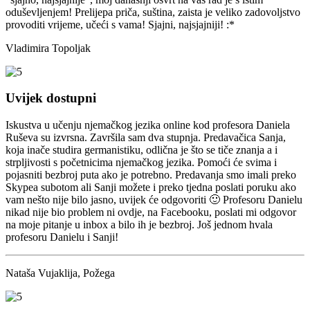
oduševljenjem! Prelijepa priča, suština, zaista je veliko zadovoljstvo
provoditi vrijeme, učeći s vama! Sjajni, najsjajniji! :*
Vladimira Topoljak
Uvijek dostupni
Iskustva u učenju njemačkog jezika online kod profesora Daniela
Ruševa su izvrsna. Završila sam dva stupnja. Predavačica Sanja,
koja inače studira germanistiku, odlična je što se tiče znanja a i
strpljivosti s početnicima njemačkog jezika. Pomoći će svima i
pojasniti bezbroj puta ako je potrebno. Predavanja smo imali preko
Skypea subotom ali Sanji možete i preko tjedna poslati poruku ako
vam nešto nije bilo jasno, uvijek će odgovoriti 🙂 Profesoru Danielu
nikad nije bio problem ni ovdje, na Facebooku, poslati mi odgovor
na moje pitanje u inbox a bilo ih je bezbroj. Još jednom hvala
profesoru Danielu i Sanji!
Nataša Vujaklija, Požega