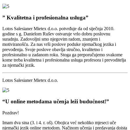
” Kvalitetna i profesionalna usluga”
Lotos Salesianer Mietex d.o.o. potvrđuje da od siječnja 2010.
godine s g. Danielom Rušev ostvaruje vrlo dobru poslovnu
suradnju. Zadovoljni smo njegovim radom, znanjem i
motiviranošću. Za nas vrši poslove poduke njemačkog jezika i
prevođenja. Svoje poslove obavlja stručno, kvalitetno i
profesionalno u zadanom roku. Stoga ga preporučujemo svakome
kome treba kvalitetna i profesionalna usluga profesora i prevoditelja
za njemački jezik.
Lotos Salesianer Mietex d.o.o.
“U online metodama učenja leži budućnost!”
Pozdrav!
Imam dva sina (3. i 4. r. oš). Obojica već nekoliko mjeseci uče
njemački jezik online metodom. Načinom učenja i predavanja doista