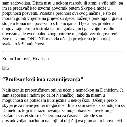
sam zadovoljan. Djeca nisu u nekom razredu ili grupi s više njih, pa
im se predavač kao izvorni govornik putem Skype-a može u
potpunosti posvetiti. Posebna prednost ovakvog načina je što ne
moram gubiti vrijeme na prijevozu djece, traženje parkinga u gradu
što je u konačnici povezano s financijama. Djeca bez problema
dogovaraju termin instrukcija prilagođavajući ga svojim ostalim
obvezama, te eventualno zbog potrebe mijenjaju već dogovoreni.
Sve u svemu, ONLINE metoda učenja provjerena je i u njoj
svakako leži budućnost.
Zoran Turković, Hrvatska
“Profesor koji ima razumijevanja”
Najiskrenije preporučujem online učenje nemačkog sa Danielom. Ja
sam zaposlen i radim po celoj Nemačkoj, tako da nisam u
mogućnosti da pohađam kurs jezika u nekoj školi. Učenje preko
skypa je za mene jedina mogućnost. Imao sam sreće da sarađujem sa
Danielom, koji ima razumevanja za moje obaveze i uvek mi je
izašao u susret što se tiče termina za časove. Takođe sam
prezadovoljan načinom na koji mi objašnjava gramatiku i nove reči.