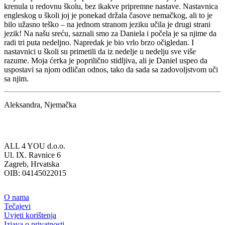
krenula u redovnu školu, bez ikakve pripremne nastave. Nastavnica
engleskog u školi joj je ponekad držala časove nemačkog, ali to je
bilo užasno teško – na jednom stranom jeziku učila je drugi strani
jezik! Na našu sreću, saznali smo za Daniela i počela je sa njime da
radi tri puta nedeljno. Napredak je bio vrlo brzo očigledan. I
nastavnici u školi su primetili da iz nedelje u nedelju sve više
razume. Moja ćerka je poprilično stidljiva, ali je Daniel uspeo da
uspostavi sa njom odličan odnos, tako da sada sa zadovoljstvom uči
sa njim.
Aleksandra, Njemačka
ALL 4 YOU d.o.o.
Ul. IX. Ravnice 6
Zagreb, Hrvatska
OIB: 04145022015
O nama
Tečajevi
Uvjeti korištenja
Izjava o privatnosti