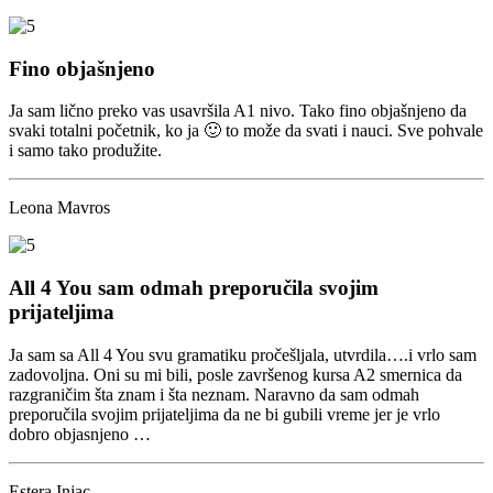
Fino objašnjeno
Ja sam lično preko vas usavršila A1 nivo. Tako fino objašnjeno da
svaki totalni početnik, ko ja 🙂 to može da svati i nauci. Sve pohvale
i samo tako produžite.
Leona Mavros
All 4 You sam odmah preporučila svojim
prijateljima
Ja sam sa All 4 You svu gramatiku pročešljala, utvrdila….i vrlo sam
zadovoljna. Oni su mi bili, posle završenog kursa A2 smernica da
razgraničim šta znam i šta neznam. Naravno da sam odmah
preporučila svojim prijateljima da ne bi gubili vreme jer je vrlo
dobro objasnjeno …
Estera Injac