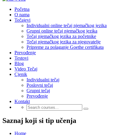
Početna
O nama
Tečajevi
Individualni online tečaj njemačkog jezika
Grupni online tečaj njemačkog jezika
Tečaj njemačkog jezika za početnike
Tečaj njemačkog jezika za njegovatelje
Pripreme za polaganje Goethe certifikata
Prevođenje
Testovi
Blog
Video Tečaj
Cjenik
Individualni tečaj
Poslovni tečaj
Grupni tečaj
Prevođenje
Kontakt
Saznaj koji si tip učenja
Home