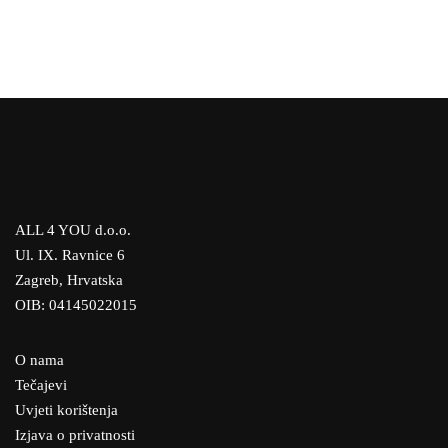
Jelena Kovačević, Švicarska
svakako leži budućnost.
Divna Velkovska
Aleksandra, Njemačka
Maja Dračić, Hrvatska
Zoran Turković, Hrvatska
ALL 4 YOU d.o.o.
Ul. IX. Ravnice 6
Zagreb, Hrvatska
OIB: 04145022015
O nama
Tečajevi
Uvjeti korištenja
Izjava o privatnosti