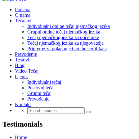
Početna
O nama
Tečajevi
Individualni online tečaj njemačkog jezika
Grupni online tečaj njemačkog jezika
Tečaj njemačkog jezika za početnike
Tečaj njemačkog jezika za njegovatelje
Pripreme za polaganje Goethe certifikata
Prevođenje
Testovi
Blog
Video Tečaj
Cjenik
Individualni tečaj
Poslovni tečaj
Grupni tečaj
Prevođenje
Kontakt
Testimonials
Home