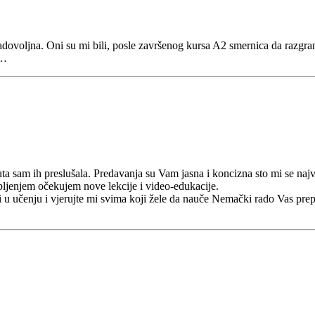
zadovoljna. Oni su mi bili, posle završenog kursa A2 smernica da razg
 …
sam ih preslušala. Predavanja su Vam jasna i koncizna sto mi se najvi
pljenjem očekujem nove lekcije i videо-edukacije.
 učenju i vjerujte mi svima koji žele da nauče Nemački rado Vas prepo