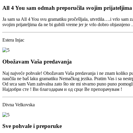
All 4 You sam odmah preporučila svojim prijateljima
Ja sam sa All 4 You svu gramatiku pročešljala, utvrdila….i vrlo sam 
svojim prijateljima da ne bi gubili vreme jer je vrlo dobro objasnjeno
Estera Injac
Obožavam Vaša predavanja
Naj najveće pohvale! Obožavam Vaša predavanja i ne znam koliko puta 
naučila ne baš laku gramatiku Nemačkog jezika. Pratim Vas i sa nestr
Od srca sam Vam zahvalna zato što ste mi stvarno puno puno pomogli u
Најдобри сте ! Ви благодарам и од срце Ве препорачувам !
Divna Velkovska
Sve pohvale i preporuke