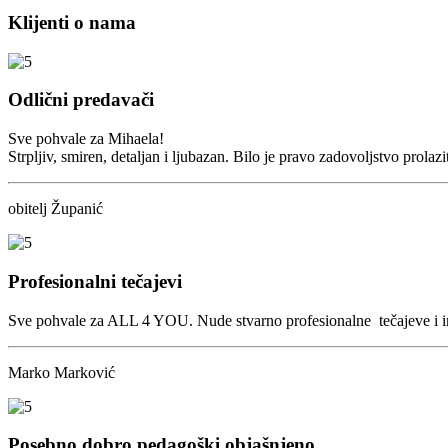
Klijenti o nama
Odlični predavači
Sve pohvale za Mihaela!
Strpljiv, smiren, detaljan i ljubazan. Bilo je pravo zadovoljstvo pr
obitelj Županić
Profesionalni tečajevi
Sve pohvale za ALL 4 YOU. Nude stvarno profesionalne tečajeve i ima
Marko Marković
Posebno dobro pedagoški objašnjeno