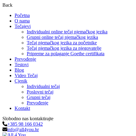
Back
Početna
O nama
Tečajevi
Individualni online tečaj njemačkog jezika
Grupni online tečaj njemačkog jezika
Tečaj njemačkog jezika za početnike
Tečaj njemačkog jezika za njegovatelje
Pripreme za polaganje Goethe certifikata
Prevođenje
Testovi
Blog
Video Tečaj
Cjenik
Individualni tečaj
Poslovni tečaj
Grupni tečaj
Prevođenje
Kontakt
Slobodno nas kontaktirajte
+385 98 166 0342
info@all4you.hr