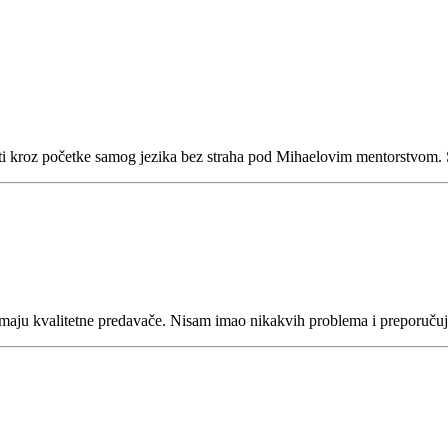
olaziti kroz početke samog jezika bez straha pod Mihaelovim mentorstvo
ju kvalitetne predavače. Nisam imao nikakvih problema i preporučujem 