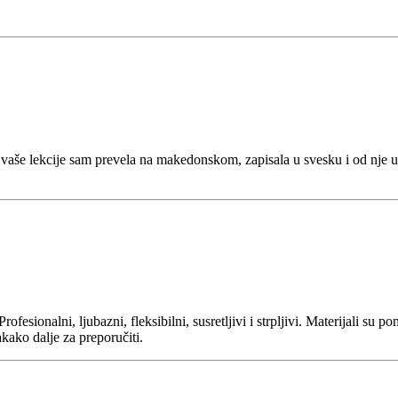
e lekcije sam prevela na makedonskom, zapisala u svesku i od nje učim
sionalni, ljubazni, fleksibilni, susretljivi i strpljivi. Materijali su po
akako dalje za preporučiti.