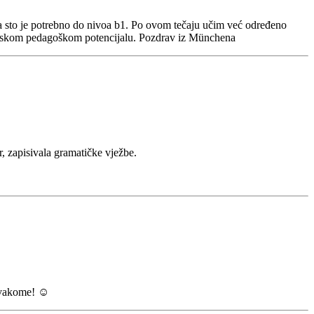
a sto je potrebno do nivoa b1. Po ovom tečaju učim već određeno
rhunskom pedagoškom potencijalu. Pozdrav iz Münchena
r, zapisivala gramatičke vježbe.
svakome! ☺️