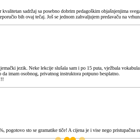
ar kvalitetan sadržaj sa posebno dobrim pedagoškim objašnjenjima sveg
 preporučio bih ovaj tečaj. Još se jednom zahvaljujem predavaču na v
jemački jezik. Neke lekcije slušala sam i po 15 puta, vježbala vokabula
Kao da imam osobnog, privatnog instruktora potpuno besplatno.
!!
, pogotovo sto se gramatike tiče! A cijena je i vise nego pristupačna 