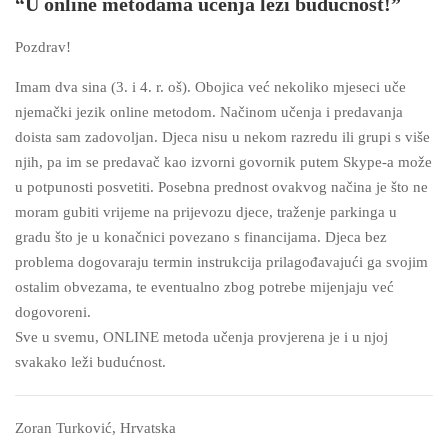
“U online metodama učenja leži budućnost!”
Pozdrav!
Imam dva sina (3. i 4. r. oš). Obojica već nekoliko mjeseci uče
njemački jezik online metodom. Načinom učenja i predavanja
doista sam zadovoljan. Djeca nisu u nekom razredu ili grupi s više
njih, pa im se predavač kao izvorni govornik putem Skype-a može
u potpunosti posvetiti. Posebna prednost ovakvog načina je što ne
moram gubiti vrijeme na prijevozu djece, traženje parkinga u
gradu što je u konačnici povezano s financijama. Djeca bez
problema dogovaraju termin instrukcija prilagođavajući ga svojim
ostalim obvezama, te eventualno zbog potrebe mijenjaju već
dogovoreni.
Sve u svemu, ONLINE metoda učenja provjerena je i u njoj
svakako leži budućnost.
Zoran Turković, Hrvatska