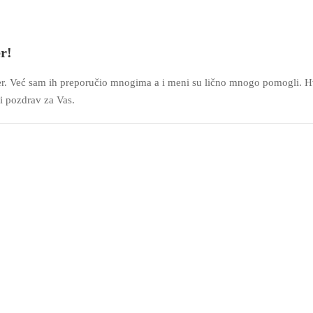
r!
r. Već sam ih preporučio mnogima a i meni su lično mnogo pomogli. H
i pozdrav za Vas.