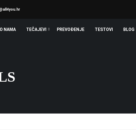
@all4you.hr
O NAMA
TEČAJEVI
PREVOĐENJE
TESTOVI
BLOG
LS