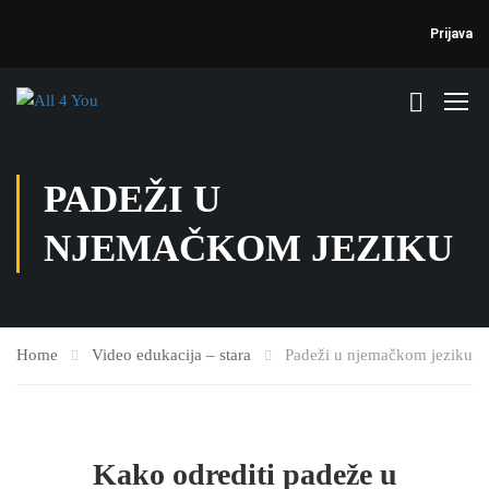
Prijava
PADEŽI U
NJEMAČKOM JEZIKU
Home
Video edukacija – stara
Padeži u njemačkom jeziku
Kako odrediti padeže u