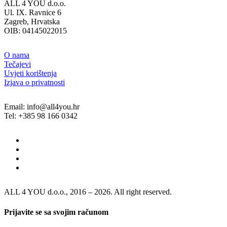
ALL 4 YOU d.o.o.
Ul. IX. Ravnice 6
Zagreb, Hrvatska
OIB: 04145022015
O nama
Tečajevi
Uvjeti korištenja
Izjava o privatnosti
Email: info@all4you.hr
Tel: +385 98 166 0342
ALL 4 YOU d.o.o., 2016 – 2026. All right reserved.
Prijavite se sa svojim računom