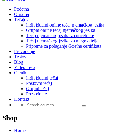
Početna
O nama
Tečajevi
Individualni online tečaj njemačkog jezika
Grupni online tečaj njemačkog jezika
Tečaj njemačkog jezika za početnike
Tečaj njemačkog jezika za njegovatelje
Pripreme za polaganje Goethe certifikata
Prevođenje
Testovi
Blog
Video Tečaj
Cjenik
Individualni tečaj
Poslovni tečaj
Grupni tečaj
Prevođenje
Kontakt
Shop
Home