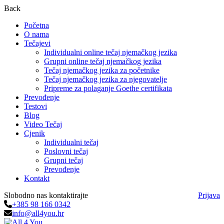
Back
Početna
O nama
Tečajevi
Individualni online tečaj njemačkog jezika
Grupni online tečaj njemačkog jezika
Tečaj njemačkog jezika za početnike
Tečaj njemačkog jezika za njegovatelje
Pripreme za polaganje Goethe certifikata
Prevođenje
Testovi
Blog
Video Tečaj
Cjenik
Individualni tečaj
Poslovni tečaj
Grupni tečaj
Prevođenje
Kontakt
Slobodno nas kontaktirajte
Prijava
+385 98 166 0342
info@all4you.hr