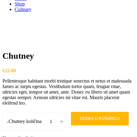
Shop
Culinary
Chutney
€
22.80
Pellentesque habitant morbi tristique senectus et netus et malesuada
fames ac turpis egestas. Vestibulum tortor quam, feugiat vitae,
ultricies eget, tempor sit amet, ante. Donec eu libero sit amet quam
egestas semper. Aenean ultricies mi vitae est. Mauris placerat
eleifend leo.
DODAJ U KOŠARICU
-
+
Chutney količina