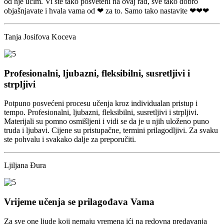
od nje učim. Vi ste tako posveteni na ovaj rad, sve tako dobro
objašnjavate i hvala vama od ❤ za to. Samo tako nastavite ❤❤❤
Tanja Josifova Koceva
Profesionalni, ljubazni, fleksibilni, susretljivi i
strpljivi
Potpuno posvećeni procesu učenja kroz individualan pristup i
tempo. Profesionalni, ljubazni, fleksibilni, susretljivi i strpljivi.
Materijali su pomno osmišljeni i vidi se da je u njih uloženo puno
truda i ljubavi. Cijene su pristupačne, termini prilagodljivi. Za svaku
ste pohvalu i svakako dalje za preporučiti.
Ljiljana Đura
Vrijeme učenja se prilagođava Vama
Za sve one ljude koji nemaju vremena ići na redovna predavanja