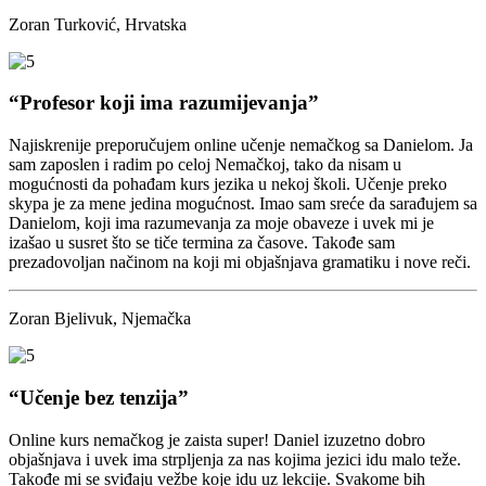
Zoran Turković, Hrvatska
“Profesor koji ima razumijevanja”
Najiskrenije preporučujem online učenje nemačkog sa Danielom. Ja
sam zaposlen i radim po celoj Nemačkoj, tako da nisam u
mogućnosti da pohađam kurs jezika u nekoj školi. Učenje preko
skypa je za mene jedina mogućnost. Imao sam sreće da sarađujem sa
Danielom, koji ima razumevanja za moje obaveze i uvek mi je
izašao u susret što se tiče termina za časove. Takođe sam
prezadovoljan načinom na koji mi objašnjava gramatiku i nove reči.
Zoran Bjelivuk, Njemačka
“Učenje bez tenzija”
Online kurs nemačkog je zaista super! Daniel izuzetno dobro
objašnjava i uvek ima strpljenja za nas kojima jezici idu malo teže.
Takođe mi se sviđaju vežbe koje idu uz lekcije. Svakome bih