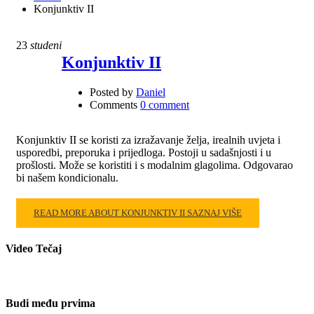
Konjunktiv II
23
studeni
Konjunktiv II
Posted by
Daniel
Comments
0 comment
Konjunktiv II se koristi za izražavanje želja, irealnih uvjeta i
usporedbi, preporuka i prijedloga. Postoji u sadašnjosti i u
prošlosti. Može se koristiti i s modalnim glagolima. Odgovarao
bi našem kondicionalu.
READ MORE ABOUT KONJUNKTIV II
SAZNAJ VIŠE
Video Tečaj
Budi među prvima