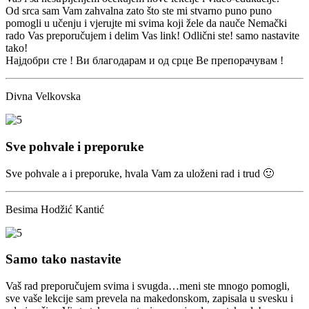
Od srca sam Vam zahvalna zato što ste mi stvarno puno puno
pomogli u učenju i vjerujte mi svima koji žele da nauče Nemački
rado Vas preporučujem i delim Vas link! Odlični ste! samo nastavite
tako!
Најдобри сте ! Ви благодарам и од срце Ве препорачувам !
Divna Velkovska
Sve pohvale i preporuke
Sve pohvale a i preporuke, hvala Vam za uloženi rad i trud 🙂
Besima Hodžić Kantić
Samo tako nastavite
Vaš rad preporučujem svima i svugda…meni ste mnogo pomogli,
sve vaše lekcije sam prevela na makedonskom, zapisala u svesku i