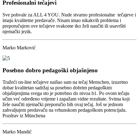
Profesionalni tečajevi
Sve pohvale za ALL 4 YOU. Nude stvarno profesionalne tečajeve i
imaju kvalitetne predavače. Nisam imao nikakvih problema i
preporučujem ove tečajeve svakome tko želi naučiti ili usavršiti
njemački jezik.
Marko Marković
Posebno dobro pedagoški objašnjeno
Tražeći on-line tečajeve naišao sam na tečaj Menschen, izuzetno
dobar kvalitetan sadržaj sa posebno dobrim pedagoškim
objašnjenjima svega sto je potrebno do nivoa b1. Po ovom tečaju
učim već određeno vrijeme i zapažam vidne rezultate. Svima koji
žele naučiti njemački preporučio bih ovaj tečaj. Još se jednom
zahvaljujem predavaču na vrhunskom pedagoškom potencijalu.
Pozdrav iz Münchena
Marko Mandić