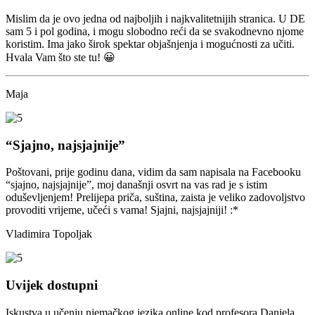
Mislim da je ovo jedna od najboljih i najkvalitetnijih stranica. U DE
sam 5 i pol godina, i mogu slobodno reći da se svakodnevno njome
koristim. Ima jako širok spektar objašnjenja i mogućnosti za učiti.
Hvala Vam što ste tu! 😀
Maja
“Sjajno, najsjajnije”
Poštovani, prije godinu dana, vidim da sam napisala na Facebooku
“sjajno, najsjajnije”, moj današnji osvrt na vas rad je s istim
oduševljenjem! Prelijepa priča, suština, zaista je veliko zadovoljstvo
provoditi vrijeme, učeći s vama! Sjajni, najsjajniji! :*
Vladimira Topoljak
Uvijek dostupni
Iskustva u učenju njemačkog jezika online kod profesora Daniela