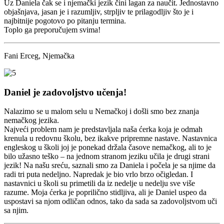
Uz Daniela čak se i njemački jezik čini lagan za naučit. Jednostavno
objašnjava, jasan je i razumljiv, strpljiv te prilagodljiv što je i
najbitnije pogotovo po pitanju termina.
Toplo ga preporučujem svima!
Fani Erceg, Njemačka
Daniel je zadovoljstvo učenja!
Nalazimo se u malom selu u Nemačkoj i došli smo bez znanja
nemačkog jezika.
Najveći problem nam je predstavljala naša ćerka koja je odmah
krenula u redovnu školu, bez ikakve pripremne nastave. Nastavnica
engleskog u školi joj je ponekad držala časove nemačkog, ali to je
bilo užasno teško – na jednom stranom jeziku učila je drugi strani
jezik! Na našu sreću, saznali smo za Daniela i počela je sa njime da
radi tri puta nedeljno. Napredak je bio vrlo brzo očigledan. I
nastavnici u školi su primetili da iz nedelje u nedelju sve više
razume. Moja ćerka je poprilično stidljiva, ali je Daniel uspeo da
uspostavi sa njom odličan odnos, tako da sada sa zadovoljstvom uči
sa njim.