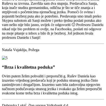
Ruševa su izvrsna. Završila sam dva stupnja. Predavačica Sanja,
koja inače studira germanistiku, odlična je što se tiče znanja a i
strpljivosti s početnicima njemačkog jezika. Pomoći će svima i
pojasniti bezbroj puta ako je potrebno. Predavanja smo imali preko
Skypea subotom ali Sanji možete i preko tjedna poslati poruku ako
vam nešto nije bilo jasno, uvijek će odgovoriti 🙂 Profesoru Danielu
nikad nije bio problem ni ovdje, na Facebooku, poslati mi odgovor
na moje pitanje u inbox a bilo ih je bezbroj. Još jednom hvala
profesoru Danielu i Sanji!
Nataša Vujaklija, Požega
“Brza i kvalitetna poduka”
Ovim putem želim pohvaliti i preporučiti g. Rušev Daniela kao
izuzetno vrijednog predavača koji je poduku stranog jezika činio
zanimljivom i drugačijom. Izuzetno sam bila zadovoljna njegovim
načinom podučavanja stranog jezika i svakako ga želim preporučiti
svakome kome treba brza i kvalitetna poduka istog.
Dubravka Lukić, član uprave Volksbank d.d.