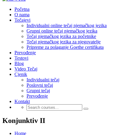
Početna
O nama
Tečajevi
Individualni online tečaj njemačkog jezika
Grupni online tečaj njemačkog jezika
Tečaj njemačkog jezika za početnike
Tečaj njemačkog jezika za njegovatelje
Pripreme za polaganje Goethe certifikata
Prevođenje
Testovi
Blog
Video Tečaj
Cjenik
Individualni tečaj
Poslovni tečaj
Grupni tečaj
Prevođenje
Kontakt
Konjunktiv II
Home