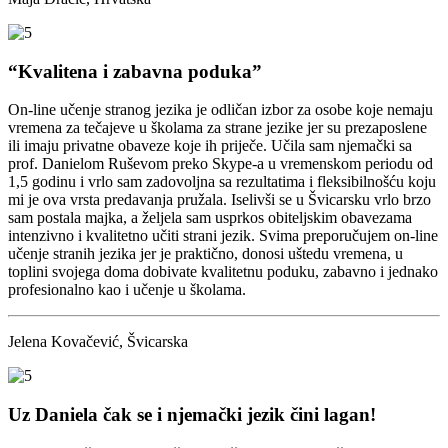
“Kvalitena i zabavna poduka”
On-line učenje stranog jezika je odličan izbor za osobe koje nemaju
vremena za tečajeve u školama za strane jezike jer su prezaposlene
ili imaju privatne obaveze koje ih priječe. Učila sam njemački sa
prof. Danielom Ruševom preko Skype-a u vremenskom periodu od
1,5 godinu i vrlo sam zadovoljna sa rezultatima i fleksibilnošću koju
mi je ova vrsta predavanja pružala. Iselivši se u Švicarsku vrlo brzo
sam postala majka, a željela sam usprkos obiteljskim obavezama
intenzivno i kvalitetno učiti strani jezik. Svima preporučujem on-line
učenje stranih jezika jer je praktično, donosi uštedu vremena, u
toplini svojega doma dobivate kvalitetnu poduku, zabavno i jednako
profesionalno kao i učenje u školama.
Jelena Kovačević, Švicarska
Uz Daniela čak se i njemački jezik čini lagan!