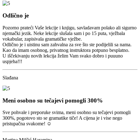
Odlično je
Pozorno prateći Vaše lekcije i knjigu, savladavam polako ali sigurno
njemački jezik. Neke lekcije slušala sam i po 15 puta, vježbala
vokabular, zapisivala gramatičke vježbe.
Odlično je i uistinu sam zahvalna za sve što ste podijelili sa nama.
Kao da imam osobnog, privatnog instruktora potpuno besplatno.
U iščekivanju novih lekcija želim Vam svako dobro i puuuno
uspjeha!!!
Slađana
Meni osobno su tečajevi pomogli 300%
Sve pohvale i preporuke svima, meni osobno su tečajevi pomogli
300%, pogotovo sto se gramatike tiče! A cijena je i vise nego
pristupačna svakome! ☺️
Martina Milčić Haramina