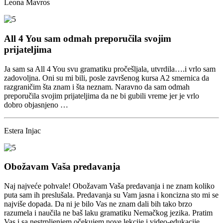
Leona Mavros
All 4 You sam odmah preporučila svojim
prijateljima
Ja sam sa All 4 You svu gramatiku pročešljala, utvrdila….i vrlo sam
zadovoljna. Oni su mi bili, posle završenog kursa A2 smernica da
razgraničim šta znam i šta neznam. Naravno da sam odmah
preporučila svojim prijateljima da ne bi gubili vreme jer je vrlo
dobro objasnjeno …
Estera Injac
Obožavam Vaša predavanja
Naj najveće pohvale! Obožavam Vaša predavanja i ne znam koliko
puta sam ih preslušala. Predavanja su Vam jasna i koncizna sto mi se
najviše dopada. Da ni je bilo Vas ne znam dali bih tako brzo
razumela i naučila ne baš laku gramatiku Nemačkog jezika. Pratim
Vas i sa nestrpljenjem očekujem nove lekcije i videо-edukacije.