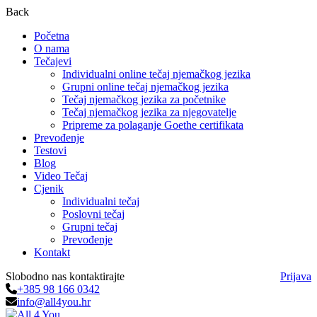
Back
Početna
O nama
Tečajevi
Individualni online tečaj njemačkog jezika
Grupni online tečaj njemačkog jezika
Tečaj njemačkog jezika za početnike
Tečaj njemačkog jezika za njegovatelje
Pripreme za polaganje Goethe certifikata
Prevođenje
Testovi
Blog
Video Tečaj
Cjenik
Individualni tečaj
Poslovni tečaj
Grupni tečaj
Prevođenje
Kontakt
Slobodno nas kontaktirajte
Prijava
+385 98 166 0342
info@all4you.hr