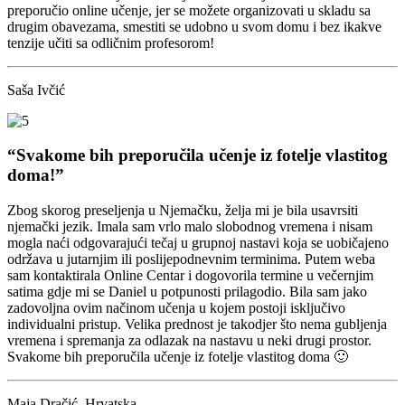
preporučio online učenje, jer se možete organizovati u skladu sa
drugim obavezama, smestiti se udobno u svom domu i bez ikakve
tenzije učiti sa odličnim profesorom!
Saša Ivčić
“Svakome bih preporučila učenje iz fotelje vlastitog
doma!”
Zbog skorog preseljenja u Njemačku, želja mi je bila usavrsiti
njemački jezik. Imala sam vrlo malo slobodnog vremena i nisam
mogla naći odgovarajući tečaj u grupnoj nastavi koja se uobičajeno
održava u jutarnjim ili poslijepodnevnim terminima. Putem weba
sam kontaktirala Online Centar i dogovorila termine u večernjim
satima gdje mi se Daniel u potpunosti prilagodio. Bila sam jako
zadovoljna ovim načinom učenja u kojem postoji isključivo
individualni pristup. Velika prednost je takodjer što nema gubljenja
vremena i spremanja za odlazak na nastavu u neki drugi prostor.
Svakome bih preporučila učenje iz fotelje vlastitog doma 🙂
Maja Dračić, Hrvatska