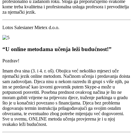
profesionalno u zadanom roku. Stoga ga preporučujemo svakome
kome treba kvalitetna i profesionalna usluga profesora i prevoditelja
za njemački jezik.
Lotos Salesianer Mietex d.o.o.
“U online metodama učenja leži budućnost!”
Pozdrav!
Imam dva sina (3. i 4. r. oš). Obojica već nekoliko mjeseci uče
njemački jezik online metodom. Načinom učenja i predavanja doista
sam zadovoljan. Djeca nisu u nekom razredu ili grupi s više njih, pa
im se predavač kao izvorni govornik putem Skype-a može u
potpunosti posvetiti. Posebna prednost ovakvog načina je što ne
moram gubiti vrijeme na prijevozu djece, traženje parkinga u gradu
što je u konačnici povezano s financijama. Djeca bez problema
dogovaraju termin instrukcija prilagođavajući ga svojim ostalim
obvezama, te eventualno zbog potrebe mijenjaju već dogovoreni.
Sve u svemu, ONLINE metoda učenja provjerena je i u njoj
svakako leži budućnost.