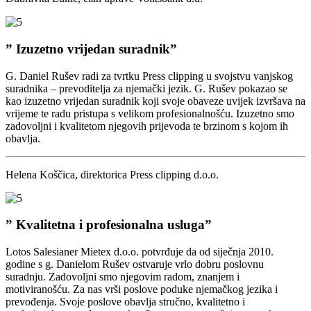
” Izuzetno vrijedan suradnik”
G. Daniel Rušev radi za tvrtku Press clipping u svojstvu vanjskog
suradnika – prevoditelja za njemački jezik. G. Rušev pokazao se
kao izuzetno vrijedan suradnik koji svoje obaveze uvijek izvršava na
vrijeme te radu pristupa s velikom profesionalnošću. Izuzetno smo
zadovoljni i kvalitetom njegovih prijevoda te brzinom s kojom ih
obavlja.
Helena Koščica, direktorica Press clipping d.o.o.
” Kvalitetna i profesionalna usluga”
Lotos Salesianer Mietex d.o.o. potvrđuje da od siječnja 2010.
godine s g. Danielom Rušev ostvaruje vrlo dobru poslovnu
suradnju. Zadovoljni smo njegovim radom, znanjem i
motiviranošću. Za nas vrši poslove poduke njemačkog jezika i
prevođenja. Svoje poslove obavlja stručno, kvalitetno i