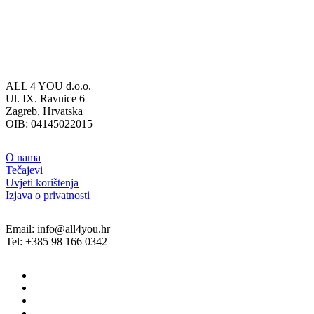
ALL 4 YOU d.o.o.
Ul. IX. Ravnice 6
Zagreb, Hrvatska
OIB: 04145022015
O nama
Tečajevi
Uvjeti korištenja
Izjava o privatnosti
Email: info@all4you.hr
Tel: +385 98 166 0342