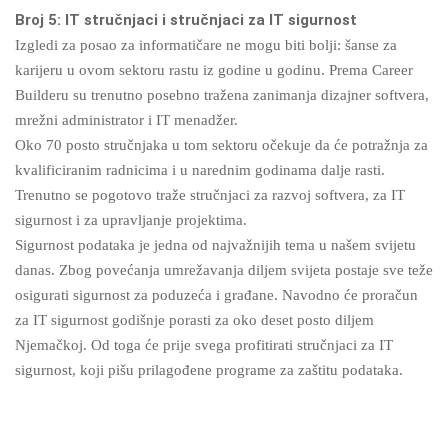
Broj 5: IT stručnjaci i stručnjaci za IT sigurnost
Izgledi za posao za informatičare ne mogu biti bolji: šanse za
karijeru u ovom sektoru rastu iz godine u godinu. Prema Career
Builderu su trenutno posebno tražena zanimanja dizajner softvera,
mrežni administrator i IT menadžer.
Oko 70 posto stručnjaka u tom sektoru očekuje da će potražnja za
kvalificiranim radnicima i u narednim godinama dalje rasti.
Trenutno se pogotovo traže stručnjaci za razvoj softvera, za IT
sigurnost i za upravljanje projektima.
Sigurnost podataka je jedna od najvažnijih tema u našem svijetu
danas. Zbog povećanja umrežavanja diljem svijeta postaje sve teže
osigurati sigurnost za poduzeća i građane. Navodno će proračun
za IT sigurnost godišnje porasti za oko deset posto diljem
Njemačkoj. Od toga će prije svega profitirati stručnjaci za IT
sigurnost, koji pišu prilagođene programe za zaštitu podataka.