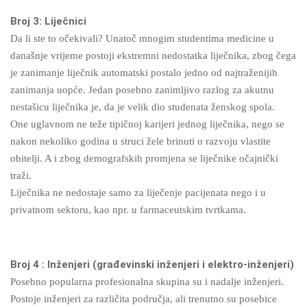
Broj 3: Liječnici
Da li ste to očekivali? Unatoč mnogim studentima medicine u
današnje vrijeme postoji ekstremni nedostatka liječnika, zbog čega
je zanimanje liječnik automatski postalo jedno od najtraženijih
zanimanja uopće. Jedan posebno zanimljivo razlog za akutnu
nestašicu liječnika je, da je velik dio studenata ženskog spola.
One uglavnom ne teže tipičnoj karijeri jednog liječnika, nego se
nakon nekoliko godina u struci žele brinuti o razvoju vlastite
obitelji. A i zbog demografskih promjena se liječnike očajnički
traži.
Liječnika ne nedostaje samo za liječenje pacijenata nego i u
privatnom sektoru, kao npr. u farmaceutskim tvrtkama.
Broj 4 : Inženjeri (građevinski inženjeri i elektro-inženjeri)
Posebno popularna profesionalna skupina su i nadalje inženjeri.
Postoje inženjeri za različita područja, ali trenutno su posebice