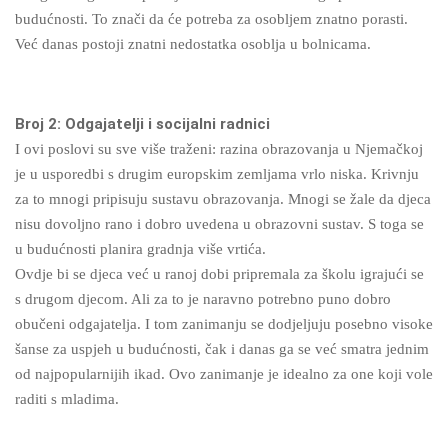
budućnosti. To znači da će potreba za osobljem znatno porasti.
Već danas postoji znatni nedostatka osoblja u bolnicama.
Broj 2: Odgajatelji i socijalni radnici
I ovi poslovi su sve više traženi: razina obrazovanja u Njemačkoj
je u usporedbi s drugim europskim zemljama vrlo niska. Krivnju
za to mnogi pripisuju sustavu obrazovanja. Mnogi se žale da djeca
nisu dovoljno rano i dobro uvedena u obrazovni sustav. S toga se
u budućnosti planira gradnja više vrtića.
Ovdje bi se djeca već u ranoj dobi pripremala za školu igrajući se
s drugom djecom. Ali za to je naravno potrebno puno dobro
obučeni odgajatelja. I tom zanimanju se dodjeljuju posebno visoke
šanse za uspjeh u budućnosti, čak i danas ga se već smatra jednim
od najpopularnijih ikad. Ovo zanimanje je idealno za one koji vole
raditi s mladima.