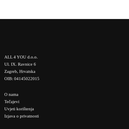
Maja Dračić, Hrvatska
Zoran Turković, Hrvatska
ALL 4 YOU d.o.o.
Ul. IX. Ravnice 6
Zagreb, Hrvatska
OIB: 04145022015
O nama
Tečajevi
Uvjeti korištenja
Izjava o privatnosti