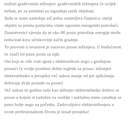
traženi građevinski inženjeri: građevinskih inženjera će uvijek
trebati, jer su potrebni za izgradnju razih objekata.
Sada se tome nadodaje još jedna zanimljiva činjenica: stariji
objekti su prema podacima vlade ogromni energetski potrošaći.
Znanstvenici vjeruju da se oko 80 posto potrošnje energije može
reducirati kroz učinkovitiji način gradnje.
To provesti u stvarnost je naravno posao inženjera. U budućnosti
će znači bit puno posla za njih.
Oni koji se više vole igrati s elektronikom nego s gradnjom
pronaći će ovdje posebno dobre izglede za posao: inženjeri
elektrotehnike u prosjeku već nakon manje od pet apliciranja
dobivaju dvije ponude za posao!
Već nakon tri godine rada kao inženjer elektrotehnike dobiva se
posao u kojem si zadužen za osoblje i sukladno tome zarađuje se
puno bolje nego na početku. Zadovoljstvo elektroinženjera u
svom profesionalnom životu je iznad prosjeka!