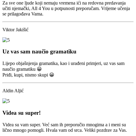
Za sve one ljude koji nemaju vremena ići na redovna predavanja
učiti njemački, All 4 You u potpunosti preporučam. Vrijeme učenja
se prilagođava Vama.
Viktor Jakišić
Uz vas sam naučio gramatiku
Lijepo objašnjenja gramatika, kao i urađeni primjeri, uz vas sam
naučio gramatiku 😀
Priđi, kupi, nismo skupi 😀
Aldin Aljić
Videa su super!
Videa su vam super. Već sam ih preporučio mnogima a i meni su
lično mnogo pomogli. Hvala vam od srca. Veliki pozdrav za Vas.