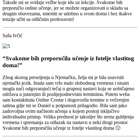
Takođe mi se sviđaju vežbe koje idu uz lekcije. Svakome bih
preporučio online učenje, jer se možete organizovati u skladu sa
drugim obavezama, smestiti se udobno u svom domu i bez ikakve
tenzije učiti sa odličnim profesorom!
Saša Ivčić
“Svakome bih preporučila učenje iz fotelje vlastitog
doma!”
Zbog skorog preseljenja u Njemačku, želja mi je bila usavrsiti
njemački jezik. Imala sam vrlo malo slobodnog vremena i nisam
mogla naći odgovarajući tečaj u grupnoj nastavi koja se uobičajeno
održava u jutarnjim ili poslijepodnevnim terminima. Putem weba
sam kontaktirala Online Centar i dogovorila termine u večernjim
satima gdje mi se Daniel u potpunosti prilagodio. Bila sam jako
zadovoljna ovim načinom učenja u kojem postoji isključivo
individualni pristup. Velika prednost je takodjer što nema gubljenja
vremena i spremanja za odlazak na nastavu u neki drugi prostor.
Svakome bih preporučila učenje iz fotelje vlastitog doma 🙂