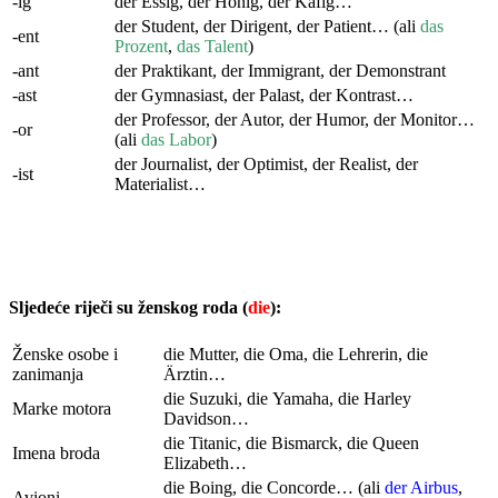
-ig
der Essig, der Honig, der Käfig…
der Student, der Dirigent, der Patient… (ali
das
-ent
Prozent
,
das Talent
)
-ant
der Praktikant, der Immigrant, der Demonstrant
-ast
der Gymnasiast, der Palast, der Kontrast…
der Professor, der Autor, der Humor, der Monitor…
-or
(ali
das Labor
)
der Journalist, der Optimist, der Realist, der
-ist
Materialist…
Sljedeće riječi su ženskog roda (
die
):
Ženske osobe i
die Mutter, die Oma, die Lehrerin, die
zanimanja
Ärztin…
die Suzuki, die Yamaha, die Harley
Marke motora
Davidson…
die Titanic, die Bismarck, die Queen
Imena broda
Elizabeth…
die Boing, die Concorde… (ali
der Airbus
,
Avioni