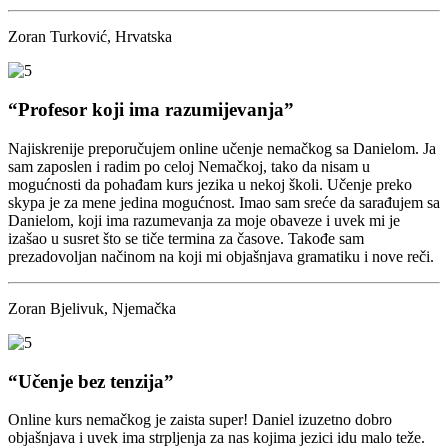
Zoran Turković, Hrvatska
“Profesor koji ima razumijevanja”
Najiskrenije preporučujem online učenje nemačkog sa Danielom. Ja
sam zaposlen i radim po celoj Nemačkoj, tako da nisam u
mogućnosti da pohađam kurs jezika u nekoj školi. Učenje preko
skypa je za mene jedina mogućnost. Imao sam sreće da sarađujem sa
Danielom, koji ima razumevanja za moje obaveze i uvek mi je
izašao u susret što se tiče termina za časove. Takođe sam
prezadovoljan načinom na koji mi objašnjava gramatiku i nove reči.
Zoran Bjelivuk, Njemačka
“Učenje bez tenzija”
Online kurs nemačkog je zaista super! Daniel izuzetno dobro
objašnjava i uvek ima strpljenja za nas kojima jezici idu malo teže.