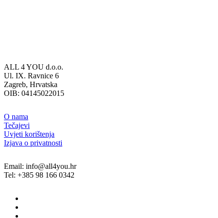
ALL 4 YOU d.o.o.
Ul. IX. Ravnice 6
Zagreb, Hrvatska
OIB: 04145022015
O nama
Tečajevi
Uvjeti korištenja
Izjava o privatnosti
Email: info@all4you.hr
Tel: +385 98 166 0342