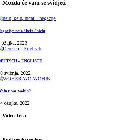
Možda će vam se svidjeti
egacije: nein / kein / nicht
 ožujka, 2023
DEUTSCH – ENGLISCH
0 svibnja, 2022
oher, wo, wohin?
4 ožujka, 2022
Video Tečaj
Budi među prvima