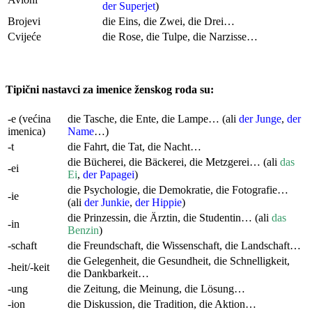
der Superjet
)
Brojevi
die Eins, die Zwei, die Drei…
Cvijeće
die Rose, die Tulpe, die Narzisse…
Tipični nastavci za imenice ženskog roda su:
-e (većina
die Tasche, die Ente, die Lampe… (ali
der Junge
,
der
imenica)
Name
…)
-t
die Fahrt, die Tat, die Nacht…
die Bücherei, die Bäckerei, die Metzgerei… (ali
das
-ei
Ei
,
der Papagei
)
die Psychologie, die Demokratie, die Fotografie…
-ie
(ali
der Junkie
,
der Hippie
)
die Prinzessin, die Ärztin, die Studentin… (ali
das
-in
Benzin
)
-schaft
die Freundschaft, die Wissenschaft, die Landschaft…
die Gelegenheit, die Gesundheit, die Schnelligkeit,
-heit/-keit
die Dankbarkeit…
-ung
die Zeitung, die Meinung, die Lösung…
-ion
die Diskussion, die Tradition, die Aktion…