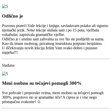
Odlično je
Pozorno prateći Vaše lekcije i knjigu, savladavam polako ali sigurno
njemački jezik. Neke lekcije slušala sam i po 15 puta, vježbala
vokabular, zapisivala gramatičke vježbe.
Odlično je i uistinu sam zahvalna za sve što ste podijelili sa nama.
Kao da imam osobnog, privatnog instruktora potpuno besplatno.
U iščekivanju novih lekcija želim Vam svako dobro i puuuno
uspjeha!!!
Slađana
Meni osobno su tečajevi pomogli 300%
Sve pohvale i preporuke svima, meni osobno su tečajevi pomogli
300%, pogotovo sto se gramatike tiče! A cijena je i vise nego
pristupačna svakome! ☺️