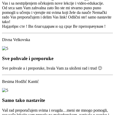
Vas i sa nestrpljenjem očekujem nove lekcije i videо-edukacije.
Od srca sam Vam zahvalna zato što ste mi stvarno puno puno
pomogli u učenju i vjerujte mi svima koji žele da nauče Nemački
rado Vas preporučujem i delim Vas link! Odlični ste! samo nastavite
tako!
Најдобри сте ! Ви благодарам и од срце Ве препорачувам !
Divna Velkovska
Sve pohvale i preporuke
Sve pohvale a i preporuke, hvala Vam za uloženi rad i trud 🙂
Besima Hodžić Kantić
Samo tako nastavite
Vaš rad preporučujem svima i svugda…meni ste mnogo pomogli,
sve vaše lekcije sam prevela na makedonskom, zapisala u svesku i