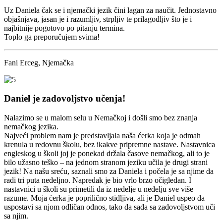
Uz Daniela čak se i njemački jezik čini lagan za naučit. Jednostavno
objašnjava, jasan je i razumljiv, strpljiv te prilagodljiv što je i
najbitnije pogotovo po pitanju termina.
Toplo ga preporučujem svima!
Fani Erceg, Njemačka
Daniel je zadovoljstvo učenja!
Nalazimo se u malom selu u Nemačkoj i došli smo bez znanja
nemačkog jezika.
Najveći problem nam je predstavljala naša ćerka koja je odmah
krenula u redovnu školu, bez ikakve pripremne nastave. Nastavnica
engleskog u školi joj je ponekad držala časove nemačkog, ali to je
bilo užasno teško – na jednom stranom jeziku učila je drugi strani
jezik! Na našu sreću, saznali smo za Daniela i počela je sa njime da
radi tri puta nedeljno. Napredak je bio vrlo brzo očigledan. I
nastavnici u školi su primetili da iz nedelje u nedelju sve više
razume. Moja ćerka je poprilično stidljiva, ali je Daniel uspeo da
uspostavi sa njom odličan odnos, tako da sada sa zadovoljstvom uči
sa njim.