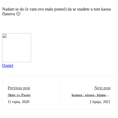
Nadam se da će vam ovo malo pomoći da se snađete u tom kaosu
članova 🙂
Daniel
Previous post
Next post
Aktiv vs. Passiv
kennen - wissen - können –
upotreba i razlike
11 rujna, 2020
2 lipnja, 2021