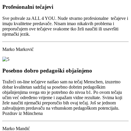
Profesionalni tečajevi
Sve pohvale za ALL 4 YOU. Nude stvarno profesionalne tečajeve i
imaju kvalitetne predavače. Nisam imao nikakvih problema i
preporučujem ove tečajeve svakome tko želi naučiti ili usavršiti
njemački jezik.
Marko Marković
Posebno dobro pedagoški objašnjeno
Tražeći on-line tečajeve naišao sam na tečaj Menschen, izuzetno
dobar kvalitetan sadržaj sa posebno dobrim pedagoškim
objašnjenjima svega sto je potrebno do nivoa b1. Po ovom tečaju
učim već određeno vrijeme i zapažam vidne rezultate. Svima koji
žele naučiti njemački preporučio bih ovaj tečaj. Još se jednom
zahvaljujem predavaču na vrhunskom pedagoškom potencijalu.
Pozdrav iz Münchena
Marko Mandić