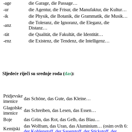
-age
die Garage, die Passage…
-ur
die Agentur, die Frisur, die Manufaktur, die Kultur…
-ik
die Physik, die Botanik, die Grammatik, die Musik…
die Toleranz, die Ignoranz, die Eleganz, die
-anz
Distanz…
-tät
die Qualität, die Fakultät, die Identität…
-enz
die Existenz, die Tendenz, die Intelligenz…
Sljedeće riječi su srednje roda (
das
):
Pridjevske
das Schöne, das Gute, das Kleine…
imenice
Glagolske
das Schreiben, das Lesen, das Essen…
imenice
Boje
das Grün, das Rot, das Gelb, das Blau…
das Wolfram, das Uran, das Aluminium… (osim ovih 6:
Kemijski
der Kohlenstoff
,
der Sauerstoff
,
der Stickstoff
,
der