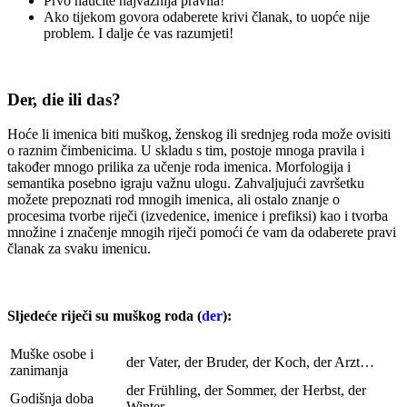
Prvo naučite najvažnija pravila!
Ako tijekom govora odaberete krivi članak, to uopće nije
problem. I dalje će vas razumjeti!
Der, die ili das?
Hoće li imenica biti muškog, ženskog ili srednjeg roda može ovisiti
o raznim čimbenicima. U skladu s tim, postoje mnoga pravila i
također mnogo prilika za učenje roda imenica. Morfologija i
semantika posebno igraju važnu ulogu. Zahvaljujući završetku
možete prepoznati rod mnogih imenica, ali ostalo znanje o
procesima tvorbe riječi (izvedenice, imenice i prefiksi) kao i tvorba
množine i značenje mnogih riječi pomoći će vam da odaberete pravi
članak za svaku imenicu.
Sljedeće riječi su muškog roda (
der
):
Muške osobe i
der Vater, der Bruder, der Koch, der Arzt…
zanimanja
der Frühling, der Sommer, der Herbst, der
Godišnja doba
Winter