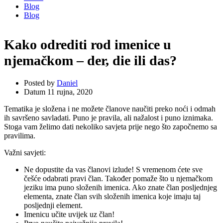
Blog
Blog
Kako odrediti rod imenice u
njemačkom – der, die ili das?
Posted by
Daniel
Datum
11 rujna, 2020
Tematika je složena i ne možete članove naučiti preko noći i odmah
ih savršeno savladati. Puno je pravila, ali nažalost i puno iznimaka.
Stoga vam želimo dati nekoliko savjeta prije nego što započnemo sa
pravilima.
Važni savjeti:
Ne dopustite da vas članovi izlude! S vremenom ćete sve
češće odabrati pravi član. Također pomaže što u njemačkom
jeziku ima puno složenih imenica. Ako znate član posljednjeg
elementa, znate član svih složenih imenica koje imaju taj
posljednji element.
Imenicu učite uvijek uz član!