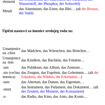
elementi
Wasserstoff
,
der Phosphor
,
der Schwefel
)
das Aluminium, das Eisen, das Blei… (ali
die Bronze
,
Metali
der Stahl
)
Tipični nastavci za imenice srednjeg roda su:
Umanjenice
das Mädchen, das Würstchen, das Brötchen…
na -chen
Umanjenice
das Kindlein, das Bächlein, das Fräulein…
na -lein
-um
das Publikum, das Album, das Zentrum…
-nis (većina
das Zeugnis, das Ergebnis, das Geheimnis… (ali
die
imenica)
Erlaubnis
,
die Wildnis
,
die Erkenntnis
…)
-tum
das Altertum, das Datum, das Eigentum…
das Instrument, das Parlament, das Dokument… (ali
-ment
der Zement
,
der Moment
,
der Konsument
)
-o
das Radio, das Kino, das Auto, das Konto…