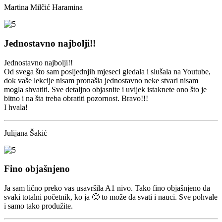
Martina Milčić Haramina
Jednostavno najbolji!!
Jednostavno najbolji!!
Od svega što sam posljednjih mjeseci gledala i slušala na Youtube,
dok vaše lekcije nisam pronašla jednostavno neke stvari nisam
mogla shvatiti. Sve detaljno objasnite i uvijek istaknete ono što je
bitno i na šta treba obratiti pozornost. Bravo!!!
I hvala!
Julijana Šakić
Fino objašnjeno
Ja sam lično preko vas usavršila A1 nivo. Tako fino objašnjeno da
svaki totalni početnik, ko ja 🙂 to može da svati i nauci. Sve pohvale
i samo tako produžite.