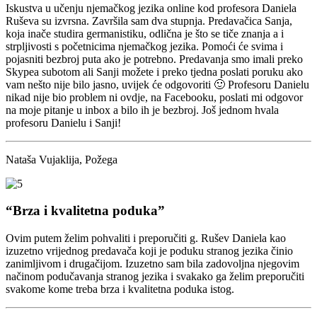
Iskustva u učenju njemačkog jezika online kod profesora Daniela
Ruševa su izvrsna. Završila sam dva stupnja. Predavačica Sanja,
koja inače studira germanistiku, odlična je što se tiče znanja a i
strpljivosti s početnicima njemačkog jezika. Pomoći će svima i
pojasniti bezbroj puta ako je potrebno. Predavanja smo imali preko
Skypea subotom ali Sanji možete i preko tjedna poslati poruku ako
vam nešto nije bilo jasno, uvijek će odgovoriti 🙂 Profesoru Danielu
nikad nije bio problem ni ovdje, na Facebooku, poslati mi odgovor
na moje pitanje u inbox a bilo ih je bezbroj. Još jednom hvala
profesoru Danielu i Sanji!
Nataša Vujaklija, Požega
“Brza i kvalitetna poduka”
Ovim putem želim pohvaliti i preporučiti g. Rušev Daniela kao
izuzetno vrijednog predavača koji je poduku stranog jezika činio
zanimljivom i drugačijom. Izuzetno sam bila zadovoljna njegovim
načinom podučavanja stranog jezika i svakako ga želim preporučiti
svakome kome treba brza i kvalitetna poduka istog.