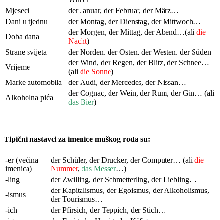
Mjeseci
der Januar, der Februar, der März…
Dani u tjednu
der Montag, der Dienstag, der Mittwoch…
der Morgen, der Mittag, der Abend…(ali
die
Doba dana
Nacht
)
Strane svijeta
der Norden, der Osten, der Westen, der Süden
der Wind, der Regen, der Blitz, der Schnee…
Vrijeme
(ali
die Sonne
)
Marke automobila
der Audi, der Mercedes, der Nissan…
der Cognac, der Wein, der Rum, der Gin… (ali
Alkoholna pića
das Bier
)
Tipični nastavci za imenice muškog roda su:
-er (većina
der Schüler, der Drucker, der Computer… (ali
die
imenica)
Nummer
,
das Messer
…)
-ling
der Zwilling, der Schmetterling, der Liebling…
der Kapitalismus, der Egoismus, der Alkoholismus,
-ismus
der Tourismus…
-ich
der Pfirsich, der Teppich, der Stich…