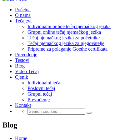
Početna
O nama
Tečajevi
Individualni online tečaj njemačkog jezika
Grupni online tečaj njemačkog jezika
Tečaj njemačkog jezika za početnike
Tečaj njemačkog jezika za njegovatelje
Pripreme za polaganje Goethe certifikata
Prevođenje
Testovi
Blog
Video Tečaj
Cjenik
Individualni tečaj
Poslovni tečaj
Grupni tečaj
Prevođenje
Kontakt
Blog
Home