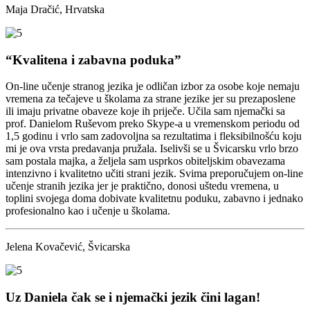
Maja Dračić, Hrvatska
“Kvalitena i zabavna poduka”
On-line učenje stranog jezika je odličan izbor za osobe koje nemaju
vremena za tečajeve u školama za strane jezike jer su prezaposlene
ili imaju privatne obaveze koje ih priječe. Učila sam njemački sa
prof. Danielom Ruševom preko Skype-a u vremenskom periodu od
1,5 godinu i vrlo sam zadovoljna sa rezultatima i fleksibilnošću koju
mi je ova vrsta predavanja pružala. Iselivši se u Švicarsku vrlo brzo
sam postala majka, a željela sam usprkos obiteljskim obavezama
intenzivno i kvalitetno učiti strani jezik. Svima preporučujem on-line
učenje stranih jezika jer je praktično, donosi uštedu vremena, u
toplini svojega doma dobivate kvalitetnu poduku, zabavno i jednako
profesionalno kao i učenje u školama.
Jelena Kovačević, Švicarska
Uz Daniela čak se i njemački jezik čini lagan!