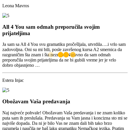
Leona Mavros
All 4 You sam odmah preporučila svojim
prijateljima
Ja sam sa All 4 You svu gramatiku pročešljala, utvrdila….i vrlo sam
zadovoljna. Oni su mi bili, posle završenog kursa A2 smernica da
razgraničim šta znam i šta neznam. Naravno da sam odmah
preporučila svojim prijateljima da ne bi gubili vreme jer je vrlo
dobro objasnjeno …
Estera Injac
Obožavam Vaša predavanja
Naj najveće pohvale! Obožavam Vaša predavanja i ne znam koliko
puta sam ih preslušala. Predavanja su Vam jasna i koncizna sto mi se
najviše dopada. Da ni je bilo Vas ne znam dali bih tako brzo
razumela i naučila ne baš laku gramatiku Nemačkog jezika. Pratim