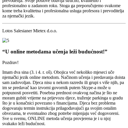
prevođenja. Svoje poslove obavlja stručno, kvalitetno i
profesionalno u zadanom roku. Stoga ga preporučujemo svakome
kome treba kvalitetna i profesionalna usluga profesora i prevoditelja
za njemački jezik.
Lotos Salesianer Mietex d.o.o.
“U online metodama učenja leži budućnost!”
Pozdrav!
Imam dva sina (3. i 4. r. oš). Obojica već nekoliko mjeseci uče
njemački jezik online metodom. Načinom učenja i predavanja doista
sam zadovoljan. Djeca nisu u nekom razredu ili grupi s više njih, pa
im se predavač kao izvorni govornik putem Skype-a može u
potpunosti posvetiti. Posebna prednost ovakvog načina je što ne
moram gubiti vrijeme na prijevozu djece, traženje parkinga u gradu
što je u konačnici povezano s financijama. Djeca bez problema
dogovaraju termin instrukcija prilagođavajući ga svojim ostalim
obvezama, te eventualno zbog potrebe mijenjaju već dogovoreni.
Sve u svemu, ONLINE metoda učenja provjerena je i u njoj
svakako leži budućnost.