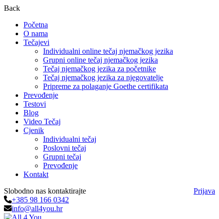
Back
Početna
O nama
Tečajevi
Individualni online tečaj njemačkog jezika
Grupni online tečaj njemačkog jezika
Tečaj njemačkog jezika za početnike
Tečaj njemačkog jezika za njegovatelje
Pripreme za polaganje Goethe certifikata
Prevođenje
Testovi
Blog
Video Tečaj
Cjenik
Individualni tečaj
Poslovni tečaj
Grupni tečaj
Prevođenje
Kontakt
Slobodno nas kontaktirajte
Prijava
+385 98 166 0342
info@all4you.hr