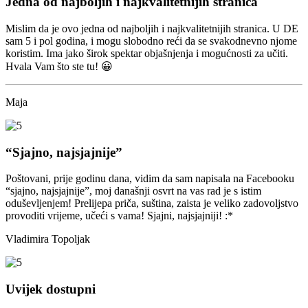
Jedna od najboljih i najkvalitetnijih stranica
Mislim da je ovo jedna od najboljih i najkvalitetnijih stranica. U DE
sam 5 i pol godina, i mogu slobodno reći da se svakodnevno njome
koristim. Ima jako širok spektar objašnjenja i mogućnosti za učiti.
Hvala Vam što ste tu! 😀
Maja
“Sjajno, najsjajnije”
Poštovani, prije godinu dana, vidim da sam napisala na Facebooku
“sjajno, najsjajnije”, moj današnji osvrt na vas rad je s istim
oduševljenjem! Prelijepa priča, suština, zaista je veliko zadovoljstvo
provoditi vrijeme, učeći s vama! Sjajni, najsjajniji! :*
Vladimira Topoljak
Uvijek dostupni