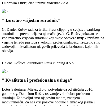
Dubravka Lukić, član uprave Volksbank d.d.
” Izuzetno vrijedan suradnik”
G. Daniel Rušev radi za tvrtku Press clipping u svojstvu vanjskog
suradnika – prevoditelja za njemački jezik. G. Rušev pokazao se
kao izuzetno vrijedan suradnik koji svoje obaveze uvijek izvršava na
vrijeme te radu pristupa s velikom profesionalnošću. Izuzetno smo
zadovoljni i kvalitetom njegovih prijevoda te brzinom s kojom ih
obavlja.
Helena Koščica, direktorica Press clipping d.o.o.
” Kvalitetna i profesionalna usluga”
Lotos Salesianer Mietex d.o.o. potvrđuje da od siječnja 2010.
godine s g. Danielom Rušev ostvaruje vrlo dobru poslovnu
suradnju. Zadovoljni smo njegovim radom, znanjem i
motiviranošću. Za nas vrši poslove poduke njemačkog jezika i